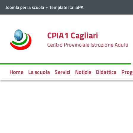
+
Joomla per la scuola
Template ItaliaPA
CPIA1 Cagliari
Centro Provinciale Istruzione Adulti
Home
La scuola
Servizi
Notizie
Didattica
Prog